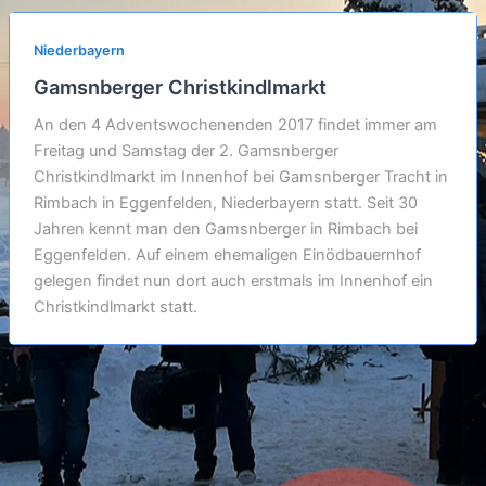
Niederbayern
Gamsnberger Christkindlmarkt
An den 4 Adventswochenenden 2017 findet immer am
Freitag und Samstag der 2. Gamsnberger
Christkindlmarkt im Innenhof bei Gamsnberger Tracht in
Rimbach in Eggenfelden, Niederbayern statt. Seit 30
Jahren kennt man den Gamsnberger in Rimbach bei
Eggenfelden. Auf einem ehemaligen Einödbauernhof
gelegen findet nun dort auch erstmals im Innenhof ein
Christkindlmarkt statt.