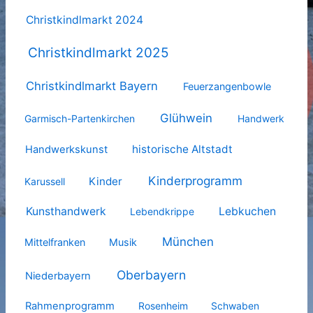
Christkindlmarkt 2024
Christkindlmarkt 2025
Christkindlmarkt Bayern
Feuerzangenbowle
Glühwein
Garmisch-Partenkirchen
Handwerk
historische Altstadt
Handwerkskunst
Kinderprogramm
Kinder
Karussell
Kunsthandwerk
Lebkuchen
Lebendkrippe
München
Mittelfranken
Musik
Oberbayern
Niederbayern
Rahmenprogramm
Rosenheim
Schwaben