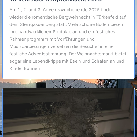
Am 1., 2. und 3. Adventswochenende 2025 findet
wieder die romantische Bergweihnacht in Türkenfeld auf
dem Steingassenberg statt. Viele schöne Buden bieten
ihre handwerklichen Produkte an und ein festliches
Rahmenprogramm mit Vorführungen und
Musikdarbietungen versetzen die Besucher in eine
festliche Adventsstimmung. Der Weihnachtsmarkt bietet
sogar eine Lebendkrippe mit Eseln und Schafen an und
Kinder können