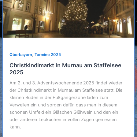
,
Oberbayern
Termine 2025
Christkindlmarkt in Murnau am Staffelsee
2025
Am 2. und 3. Adventswochenende 2025 findet wieder
der Christkindlmarkt in Murnau am Staffelsee statt. Die
kleinen Buden in der Fußgängerzone laden zum
Verweilen ein und sorgen dafür, dass man in diesem
schönen Umfeld ein Gläschen Glühwein und den ein
oder anderen Lebkuchen in vollen Zügen geniessen
kann.