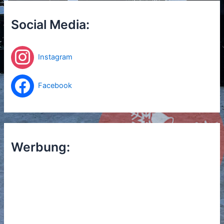
n
n
Social Media:
a
c
h
Instagram
:
Facebook
Werbung: