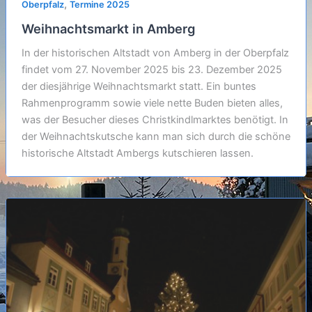
,
Oberpfalz
Termine 2025
Weihnachtsmarkt in Amberg
In der historischen Altstadt von Amberg in der Oberpfalz
findet vom 27. November 2025 bis 23. Dezember 2025
der diesjährige Weihnachtsmarkt statt. Ein buntes
Rahmenprogramm sowie viele nette Buden bieten alles,
was der Besucher dieses Christkindlmarktes benötigt. In
der Weihnachtskutsche kann man sich durch die schöne
historische Altstadt Ambergs kutschieren lassen.