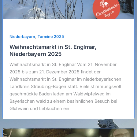
,
Niederbayern
Termine 2025
Weihnachtsmarkt in St. Englmar,
Niederbayern 2025
Weihnachtsmarkt in St. Englmar Vom 21. November
2025 bis zum 21. Dezember 2025 findet der
Weihnachtsmarkt in St. Englmar im niederbayerischen
Landkreis Straubing-Bogen statt. Viele stimmungsvoll
geschmückte Buden laden am Waldwipfelweg im
Bayerischen wald zu einem besinnlichen Besuch bei
Glühwein und Lebkuchen ein.