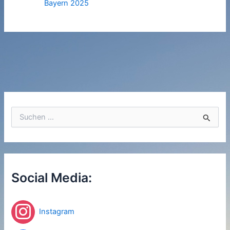
Bayern 2025
S
u
c
h
e
n
n
Social Media:
a
c
h
Instagram
: