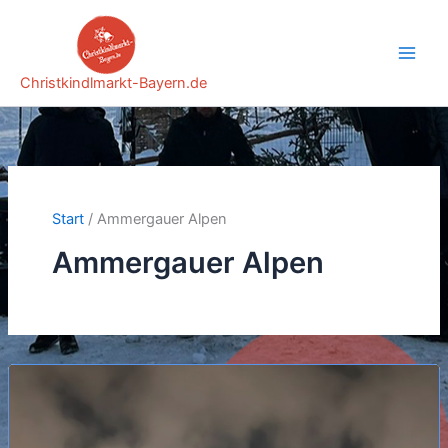
Zum
Inhalt
springen
Christkindlmarkt-Bayern.de
Start
Ammergauer Alpen
Ammergauer Alpen