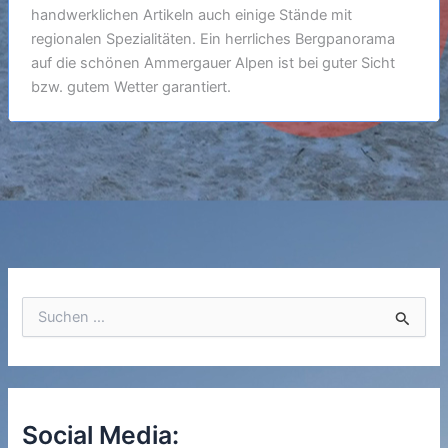
handwerklichen Artikeln auch einige Stände mit
regionalen Spezialitäten. Ein herrliches Bergpanorama
auf die schönen Ammergauer Alpen ist bei guter Sicht
bzw. gutem Wetter garantiert.
S
u
c
h
e
n
n
Social Media:
a