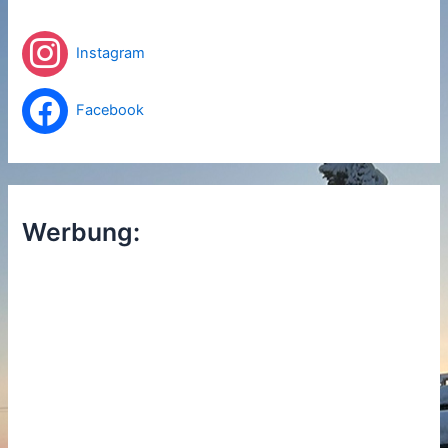
c
h
Instagram
:
Facebook
Werbung: