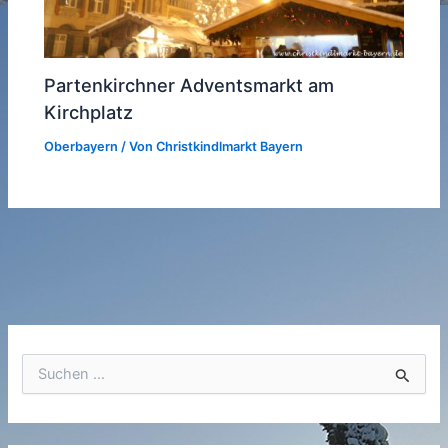
Partenkirchner Adventsmarkt am
Kirchplatz
Oberbayern
/ Von
Christkindlmarkt Bayern
S
u
c
h
e