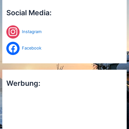
n
n
Social Media:
a
c
h
Instagram
:
Facebook
Werbung: