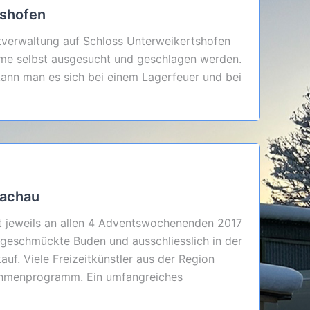
tshofen
stverwaltung auf Schloss Unterweikertshofen
me selbst ausgesucht und geschlagen werden.
ann man es sich bei einem Lagerfeuer und bei
Dachau
t jeweils an allen 4 Adventswochenenden 2017
h geschmückte Buden und ausschliesslich in der
f. Viele Freizeitkünstler aus der Region
Rahmenprogramm. Ein umfangreiches