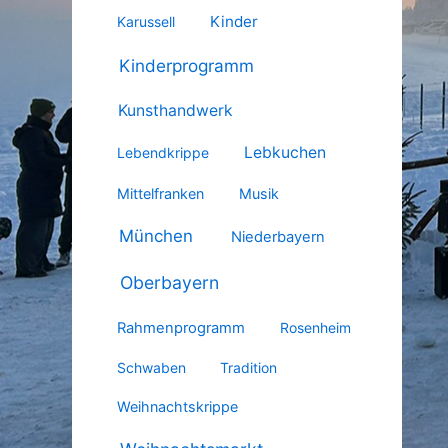
Kinder
Karussell
Kinderprogramm
Kunsthandwerk
Lebkuchen
Lebendkrippe
Mittelfranken
Musik
München
Niederbayern
Oberbayern
Rahmenprogramm
Rosenheim
Schwaben
Tradition
Weihnachtskrippe