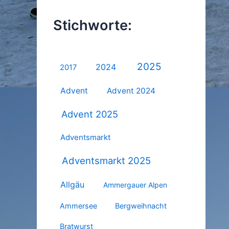
Stichworte:
2025
2024
2017
Advent
Advent 2024
Advent 2025
Adventsmarkt
Adventsmarkt 2025
Allgäu
Ammergauer Alpen
Ammersee
Bergweihnacht
Bratwurst