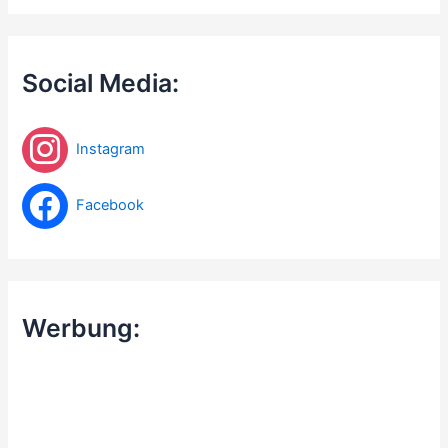
h
e
n
n
Social Media:
a
c
h
Instagram
:
Facebook
Werbung: