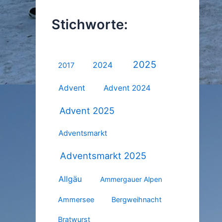
Stichworte:
2025
2024
2017
Advent
Advent 2024
Advent 2025
Adventsmarkt
Adventsmarkt 2025
Allgäu
Ammergauer Alpen
Ammersee
Bergweihnacht
Bratwurst