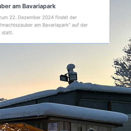
uber am Bavariapark
um 22. Dezember 2024 findet der
ihnachtszauber am Bavariapark“ auf der
statt.