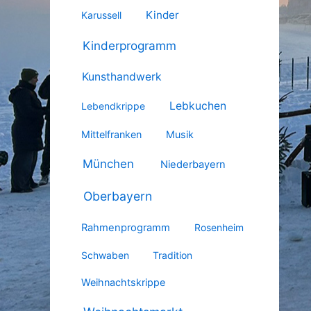
Kinder
Karussell
Kinderprogramm
Kunsthandwerk
Lebkuchen
Lebendkrippe
Mittelfranken
Musik
München
Niederbayern
Oberbayern
Rahmenprogramm
Rosenheim
Schwaben
Tradition
Weihnachtskrippe